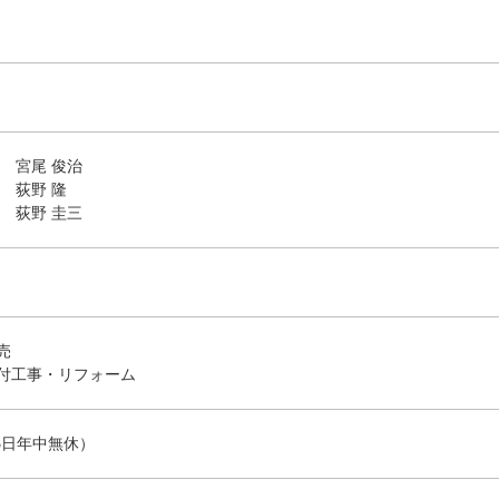
 宮尾 俊治
 荻野 隆
野 圭三
売
付工事・リフォーム
（365日年中無休）