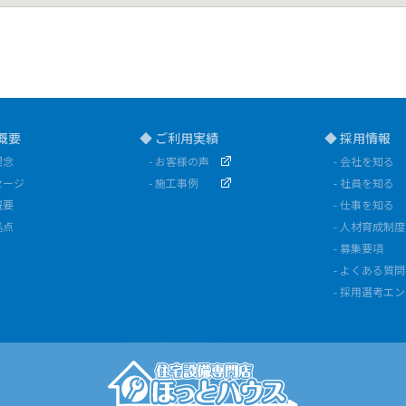
概要
◆ ご利用実績
◆ 採用情報
理念
- お客様の声
- 会社を知る
セージ
- 施工事例
- 社員を知る
概要
- 仕事を知る
拠点
- 人材育成制度
- 募集要項
- よくある質問
- 採用選考エ