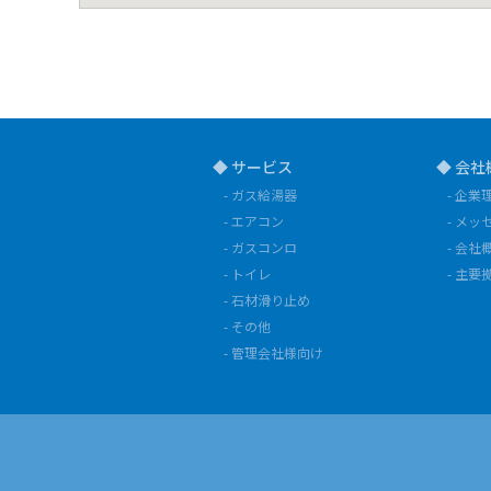
◆ サービス
◆ 会社
- ガス給湯器
- 企業
- エアコン
- メッ
- ガスコンロ
- 会社
- トイレ
- 主要
- 石材滑り止め
- その他
- 管理会社様向け