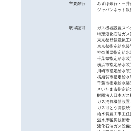
主要銀行
みずほ銀行・三井
ジャパンネット銀
取得認可
ガス機器設置スペシ
特定液化石油ガス設
東京都登録電気工事業
東京都指定給水装置
神奈川県指定給水装
千葉県指定給水装置
横浜市指定給水装置
川崎市指定給水装置
横須賀市指定給水装
千葉市指定給水装置
さいたま市指定給水
財団法人日本ガス
ガス消費機器設置
ガス可とう管接続
給水装置工事主任
温水床暖房技術者
液化石油ガス設備