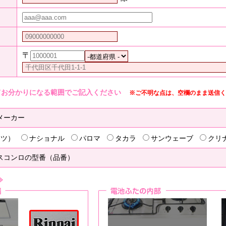
〒
てお分かりになる範囲でご記入ください
※ご不明な点は、空欄のまま送信く
メーカー
リツ）
ナショナル
パロマ
タカラ
サンウェーブ
クリ
スコンロの型番（品番）