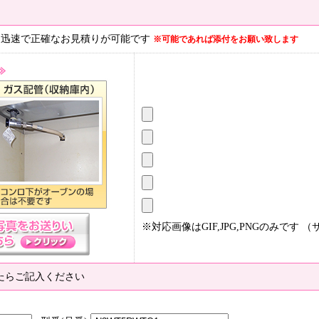
、迅速で正確なお見積りが可能です
※可能であれば添付をお願い致します
※対応画像はGIF,JPG,PNGのみです （
たらご記入ください