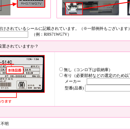
付けされているシールに記載されています。（※一部例外もございます
（例：RHS71WG7V）
設置されていますか？
無し（コンロ下は収納庫）
有り（必要部材などの選定のため以
メーカー
型番(品番)
不明