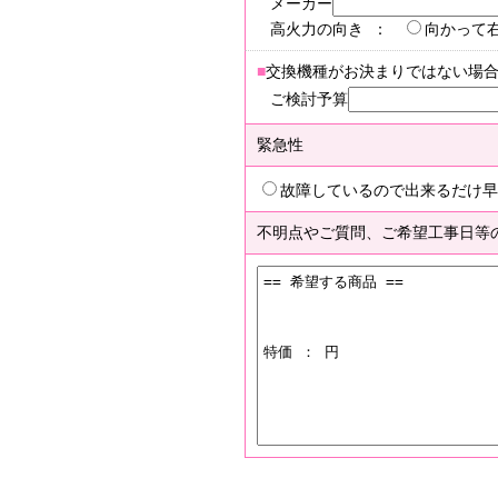
メーカー
高火力の向き ：
向かって
■
交換機種がお決まりではない場
ご検討予算
緊急性
故障しているので出来るだけ早
不明点やご質問、ご希望工事日等