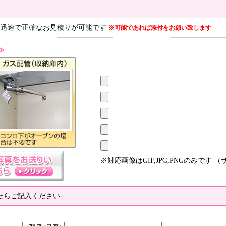
、迅速で正確なお見積りが可能です
※可能であれば添付をお願い致します
※対応画像はGIF,JPG,PNGのみです （
たらご記入ください