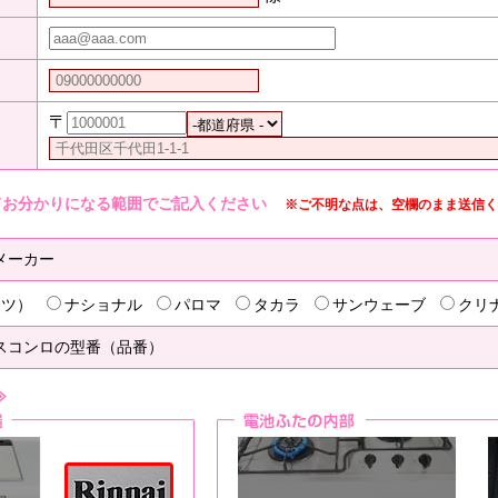
〒
てお分かりになる範囲でご記入ください
※ご不明な点は、空欄のまま送信く
メーカー
リツ）
ナショナル
パロマ
タカラ
サンウェーブ
クリ
スコンロの型番（品番）