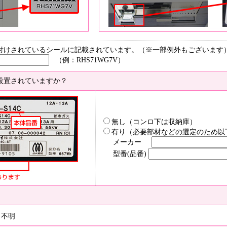
付けされているシールに記載されています。（※一部例外もございます
（例：RHS71WG7V）
設置されていますか？
無し（コンロ下は収納庫）
有り（必要部材などの選定のため以
メーカー
型番(品番)
不明