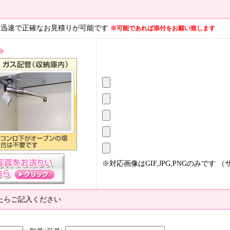
、迅速で正確なお見積りが可能です
※可能であれば添付をお願い致します
※対応画像はGIF,JPG,PNGのみです （
たらご記入ください