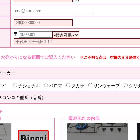
〒
てお分かりになる範囲でご記入ください
※ご不明な点は、空欄のまま送信く
メーカー
リツ）
ナショナル
パロマ
タカラ
サンウェーブ
クリ
スコンロの型番（品番）