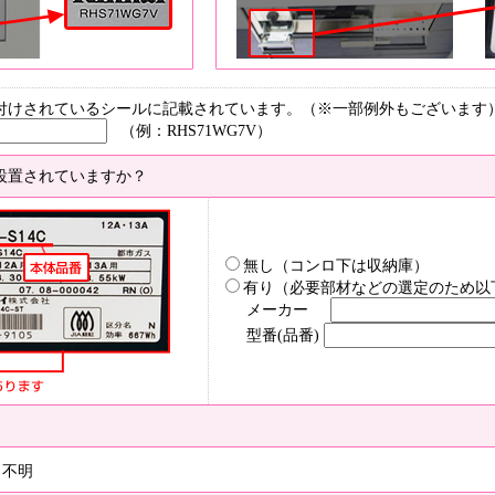
付けされているシールに記載されています。（※一部例外もございます
（例：RHS71WG7V）
設置されていますか？
無し（コンロ下は収納庫）
有り（必要部材などの選定のため以
メーカー
型番(品番)
不明