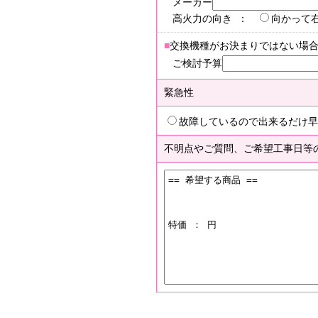
メーカー
高火力の向き ：
向かって
■
交換機種がお決まりではない場
ご検討予算
緊急性
故障しているので出来るだけ早
不明点やご質問、ご希望工事日等